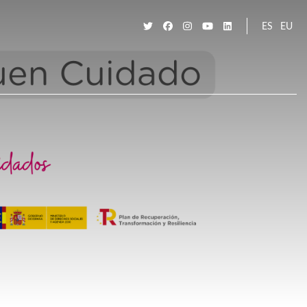
ES
EU