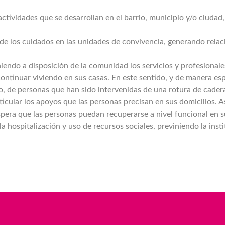
tividades que se desarrollan en el barrio, municipio y/o ciudad, 
 de los cuidados en las unidades de convivencia, generando relac
niendo a disposición de la comunidad los servicios y profesionale
tinuar viviendo en sus casas. En este sentido, y de manera espec
do, de personas que han sido intervenidas de una rotura de cadera
icular los apoyos que las personas precisan en sus domicilios. Así
spera que las personas puedan recuperarse a nivel funcional en 
la hospitalización y uso de recursos sociales, previniendo la inst