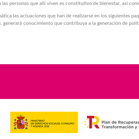
 las personas que allí viven es constitutivo de bienestar, así com
mática las actuaciones que han de realizarse en los siguientes p
e, generará conocimiento que contribuya a la generación de polí