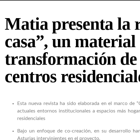
Matia presenta la 
casa”, un material 
transformación de 
centros residencial
Esta nueva revista ha sido elaborada en el marco de “
actuales entornos institucionales a espacios más hogar
residenciales
Bajo un enfoque de co-creación, en su desarrollo han
Asturias intervinientes en el proyecto.