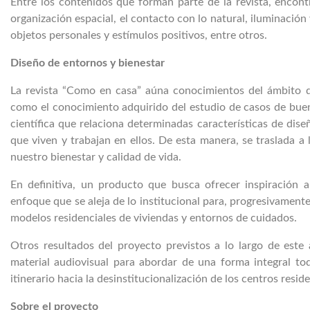
Entre los contenidos que forman parte de la revista, encont
organización espacial, el contacto con lo natural, iluminación y
objetos personales y estímulos positivos, entre otros.
Diseño de entornos y bienestar
La revista “Como en casa” aúna conocimientos del ámbito del 
como el conocimiento adquirido del estudio de casos de buenas
científica que relaciona determinadas características de dise
que viven y trabajan en ellos. De esta manera, se traslada a 
nuestro bienestar y calidad de vida.
En definitiva, un producto que busca ofrecer inspiración a
enfoque que se aleja de lo institucional para, progresivament
modelos residenciales de viviendas y entornos de cuidados.
Otros resultados del proyecto previstos a lo largo de este a
material audiovisual para abordar de una forma integral tod
itinerario hacia la desinstitucionalización de los centros resid
Sobre el proyecto