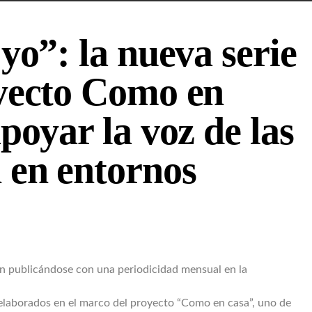
yo”: la nueva serie
oyecto Como en
poyar la voz de las
 en entornos
án publicándose con una periodicidad mensual en la
elaborados en el marco del proyecto “Como en casa”, uno de