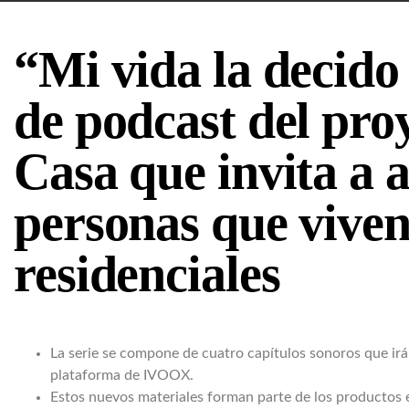
“Mi vida la decido 
de podcast del pr
Casa que invita a a
personas que viven
residenciales
La serie se compone de cuatro capítulos sonoros que ir
plataforma de IVOOX.
Estos nuevos materiales forman parte de los productos 